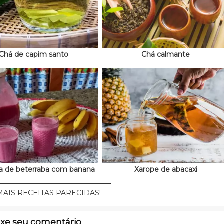
Chá de capim santo
Chá calmante
a de beterraba com banana
Xarope de abacaxi
AIS RECEITAS PARECIDAS!
ixe seu comentário