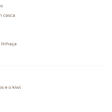
go
m casca
 linhaça
 e o kiwi;