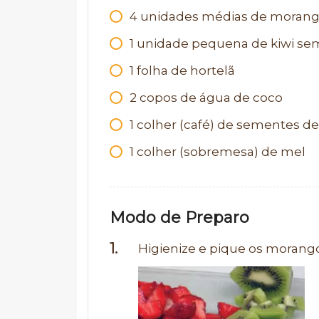
4 unidades médias de moran
1 unidade pequena de kiwi se
1 folha de hortelã
2 copos de água de coco
1 colher (café) de sementes de
1 colher (sobremesa) de mel
Modo de Preparo
Higienize e pique os morangos