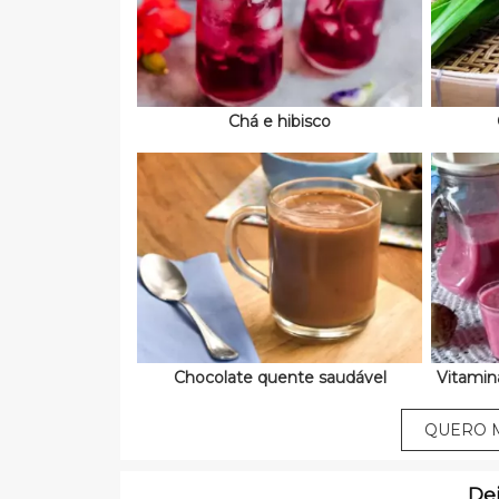
Chá e hibisco
Chocolate quente saudável
Vitamin
QUERO M
De