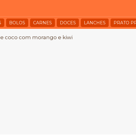
S
BOLOS
CARNES
DOCES
LANCHES
PRATO P
e coco com morango e kiwi