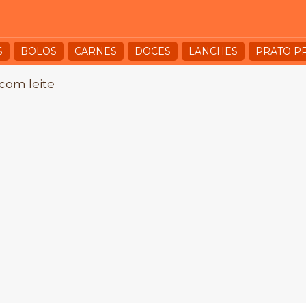
S
BOLOS
CARNES
DOCES
LANCHES
PRATO P
com leite