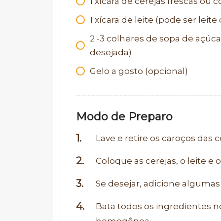
1
xícara de cerejas frescas ou
1
xícara de leite (pode ser leit
2
-3 colheres de sopa de açúca
desejada)
Gelo a gosto (opcional)
Modo de Preparo
Lave e retire os caroços das c
Coloque as cerejas, o leite e 
Se desejar, adicione algumas
Bata todos os ingredientes no