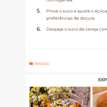
homogênea.
Prove o suco e ajuste o açúc
preferências de doçura.
Despeje o suco de cereja com
Bebidas
EXP