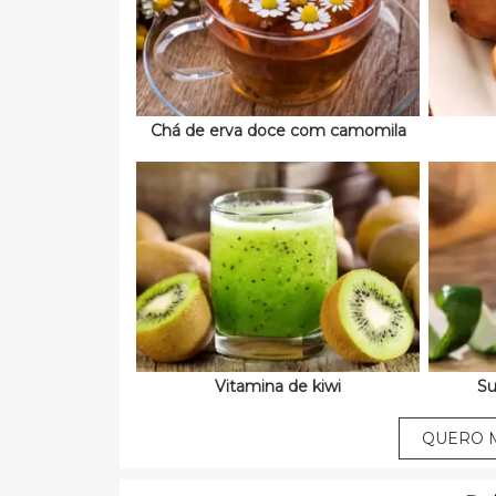
Chá de erva doce com camomila
Vitamina de kiwi
Su
QUERO M