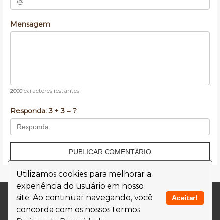
Mensagem
caracteres restantes
2000
Responda:
3 + 3 = ?
PUBLICAR COMENTÁRIO
Utilizamos cookies para melhorar a
experiência do usuário em nosso
Contato
Termos de Uso
site. Ao continuar navegando, você
Aceitar!
concorda com os nossos termos.
Política de Privacidade