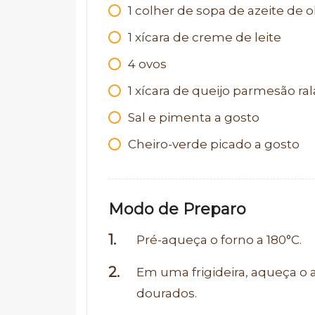
1
colher de sopa de azeite de o
1
xícara de creme de leite
4
ovos
1
xícara de queijo parmesão ra
Sal e pimenta a gosto
Cheiro-verde picado a gosto
Modo de Preparo
Pré-aqueça o forno a 180°C.
Em uma frigideira, aqueça o a
dourados.