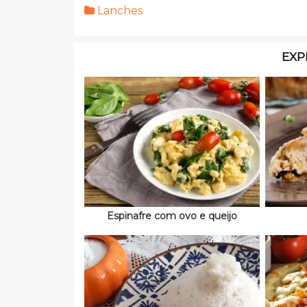
Lanches
EXP
Espinafre com ovo e queijo