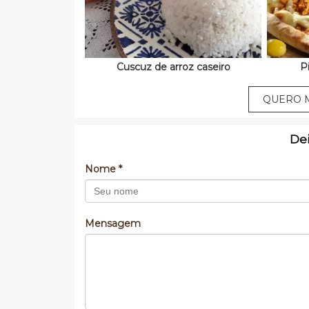
Cuscuz de arroz caseiro
P
QUERO M
De
Nome *
Mensagem