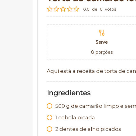
0.0
de
0
votos
Serve
8
porções
Aqui está a receita de torta de ca
Ingredientes
500
g
de camarão limpo e sem
1
cebola picada
2
dentes de alho picados