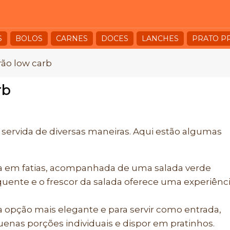
S
BOLOS
CARNES
DOCES
LANCHES
PRATO P
ão low carb
rb
 servida de diversas maneiras. Aqui estão algumas
orta em fatias, acompanhada de uma salada verde
a quente e o frescor da salada oferece uma experiênc
a opção mais elegante e para servir como entrada,
enas porções individuais e dispor em pratinhos.