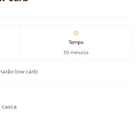
Tempo
30
minutos
marão low carb:
 casca