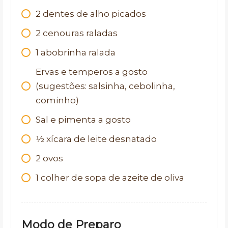
2
dentes de alho picados
2
cenouras raladas
1
abobrinha ralada
Ervas e temperos a gosto
(sugestões: salsinha, cebolinha,
cominho)
Sal e pimenta a gosto
1⁄2
xícara de leite desnatado
2
ovos
1
colher de sopa de azeite de oliva
Modo de Preparo