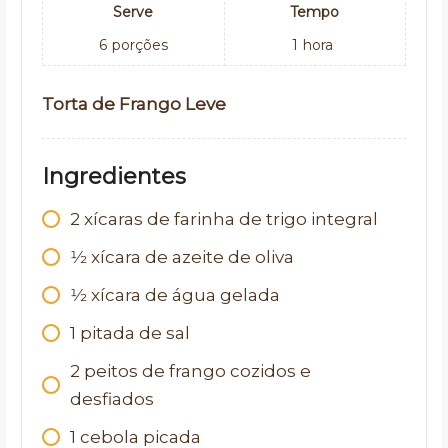
Serve
Tempo
6
porções
1
hora
Torta de Frango Leve
Ingredientes
2
xícaras de farinha de trigo integral
1⁄2
xícara de azeite de oliva
1⁄2
xícara de água gelada
1
pitada de sal
2
peitos de frango cozidos e
desfiados
1
cebola picada