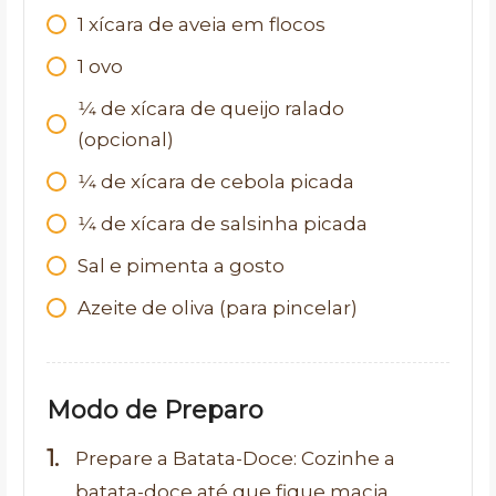
1
xícara de aveia em flocos
1
ovo
1⁄4
de xícara de queijo ralado
(opcional)
1⁄4
de xícara de cebola picada
1⁄4
de xícara de salsinha picada
Sal e pimenta a gosto
Azeite de oliva (para pincelar)
Modo de Preparo
Prepare a Batata-Doce: Cozinhe a
batata-doce até que fique macia,