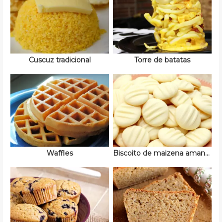
Cuscuz tradicional
Torre de batatas
Waffles
Biscoito de maizena amanteigado