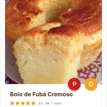
Bolo de Fubá Cremoso
5.0
de
1
voto