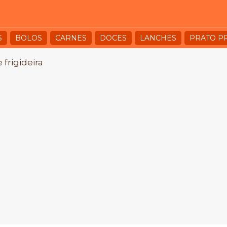
S
BOLOS
CARNES
DOCES
LANCHES
PRATO P
frigideira