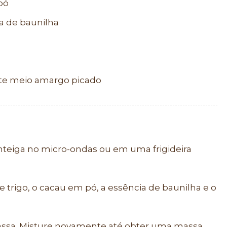
pó
a de baunilha
ate meio amargo picado
nteiga no micro-ondas ou em uma frigideira
de trigo, o cacau em pó, a essência de baunilha e o
assa. Misture novamente até obter uma massa