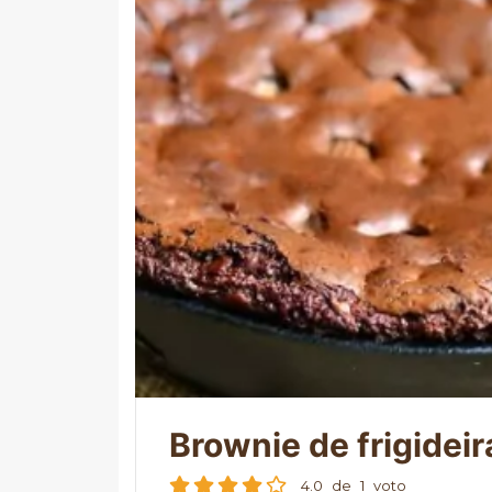
Brownie de frigideir
4.0
de
1
voto