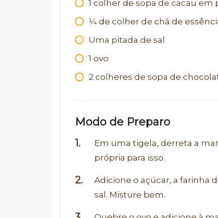
1
colher de sopa de cacau em 
1⁄4
de colher de chá de essênci
Uma pitada de sal
1
ovo
2
colheres de sopa de chocol
Modo de Preparo
Em uma tigela, derreta a ma
própria para isso.
Adicione o açúcar, a farinha 
sal. Misture bem.
Quebre o ovo e adicione à m