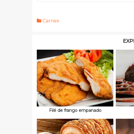
Carnes
EXP
Filé de frango empanado