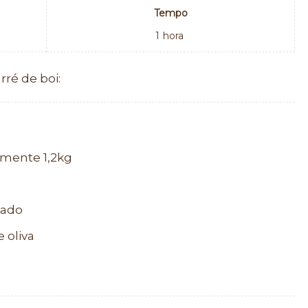
Tempo
1
hora
rré de boi:
amente 1,2kg
cado
 oliva
o