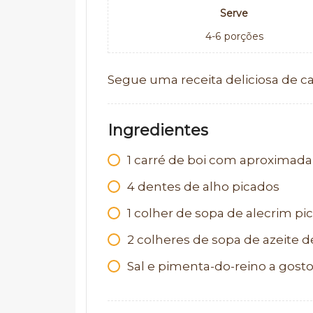
Serve
4-6
porções
Segue uma receita deliciosa de ca
Ingredientes
1 carré de boi com aproximad
4 dentes de alho picados
1 colher de sopa de alecrim pi
2 colheres de sopa de azeite de
Sal e pimenta-do-reino a gost