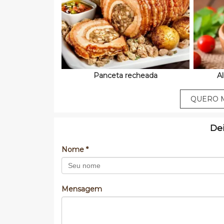
Panceta recheada
A
QUERO M
De
Nome *
Mensagem