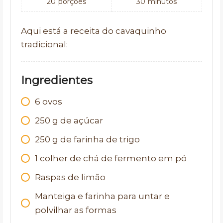
20
porções
30
minutos
Aqui está a receita do cavaquinho
tradicional:
Ingredientes
6
ovos
250
g
de açúcar
250
g
de farinha de trigo
1
colher de chá de fermento em pó
Raspas de limão
Manteiga e farinha para untar e
polvilhar as formas