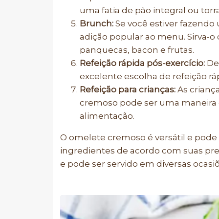
uma fatia de pão integral ou torr
Brunch:
Se você estiver fazend
adição popular ao menu. Sirva-o
panquecas, bacon e frutas.
Refeição rápida pós-exercício:
Dep
excelente escolha de refeição ráp
Refeição para crianças:
As crianç
cremoso pode ser uma maneira cr
alimentação.
O omelete cremoso é versátil e pode
ingredientes de acordo com suas pref
e pode ser servido em diversas ocasiõ