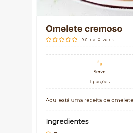
Omelete cremoso
0.0
de
0
votos
Serve
1
porções
Aqui está uma receita de omelet
Ingredientes