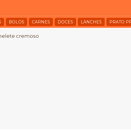
S
BOLOS
CARNES
DOCES
LANCHES
PRATO P
elete cremoso