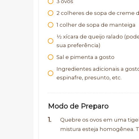
3
ovos
2
colheres de sopa de creme d
1
colher de sopa de manteiga
1⁄2
xícara de queijo ralado (po
sua preferência)
Sal e pimenta a gosto
Ingredientes adicionais a gos
espinafre, presunto, etc.
Modo de Preparo
Quebre os ovos em uma tigela
mistura esteja homogênea. T