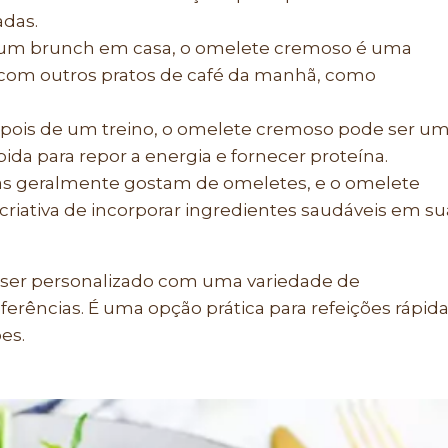
adas.
o um brunch em casa, o omelete cremoso é uma
 com outros pratos de café da manhã, como
ois de um treino, o omelete cremoso pode ser u
ida para repor a energia e fornecer proteína.
as geralmente gostam de omeletes, e o omelete
iativa de incorporar ingredientes saudáveis em su
 ser personalizado com uma variedade de
erências. É uma opção prática para refeições rápid
es.