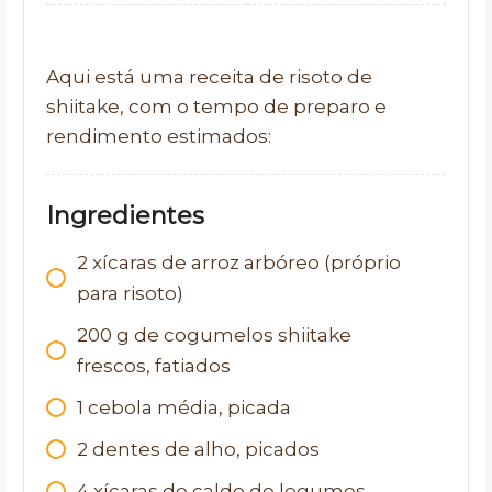
Aqui está uma receita de risoto de
shiitake, com o tempo de preparo e
rendimento estimados:
Ingredientes
2
xícaras de arroz arbóreo (próprio
para risoto)
200
g
de cogumelos shiitake
frescos, fatiados
1
cebola média, picada
2
dentes de alho, picados
4
xícaras de caldo de legumes