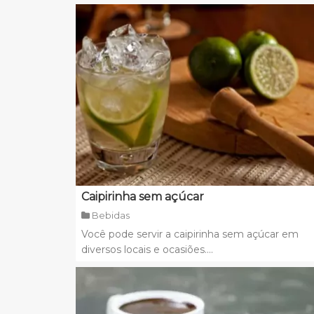
Caipirinha sem açúcar
Bebidas
Você pode servir a caipirinha sem açúcar em
diversos locais e ocasiões....