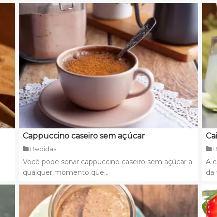
Cappuccino caseiro sem açúcar
Ca
Bebidas
B
Você pode servir cappuccino caseiro sem açúcar a
A c
qualquer momento que...
da 