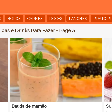
S
BOLOS
CARNES
DOCES
LANCHES
PRATO P
idas e Drinks Para Fazer - Page 3
Batida de mamão
Su