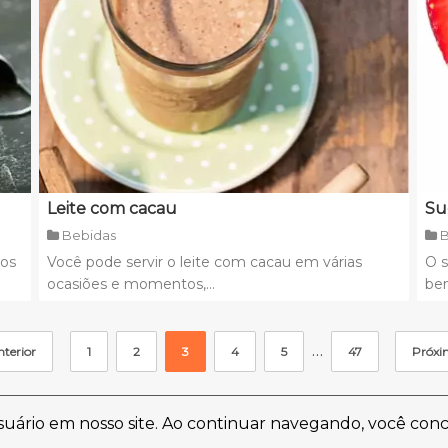
Leite com cacau
Su
Bebidas
B
sos
Você pode servir o leite com cacau em várias
O 
ocasiões e momentos,...
ben
…
terior
1
2
3
4
5
47
Próxi
usuário em nosso site. Ao continuar navegando, você con
Contato
Termos de Uso
Política de Privacidade