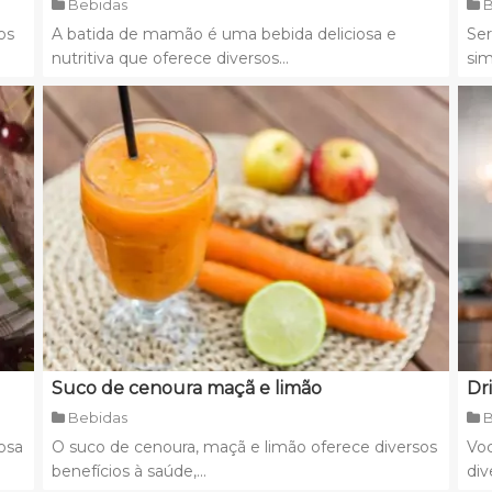
Bebidas
B
os
A batida de mamão é uma bebida deliciosa e
Ser
nutritiva que oferece diversos...
sim
Suco de cenoura maçã e limão
Dr
Bebidas
B
osa
O suco de cenoura, maçã e limão oferece diversos
Vo
benefícios à saúde,...
div