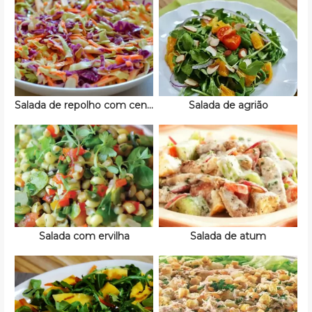
Salada de repolho com cenoura
Salada de agrião
Salada com ervilha
Salada de atum